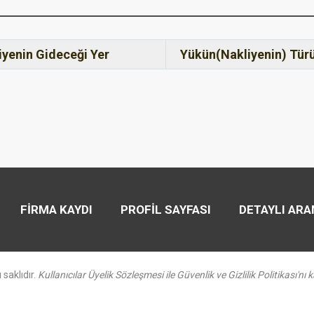
iyenin Gideceği Yer
Yükün(Nakliyenin) Tür
FİRMA KAYDI
PROFİL SAYFASI
DETAYLI AR
 saklıdır.
Kullanıcılar Üyelik Sözleşmesi ile Güvenlik ve Gizlilik Politikası'nı k