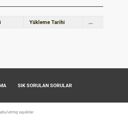
ü
Yükleme Tarihi
...
AMA
SIK SORULAN SORULAR
abul etmiş sayılırlar.