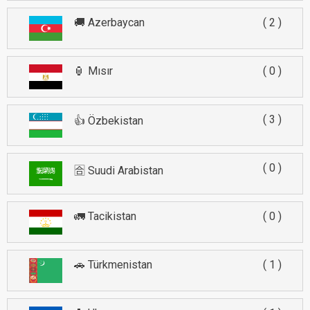
🚚 Azerbaycan
2
🏮 Mısır
0
3
👍 Özbekistan
0
🈴 Suudi Arabistan
🚛 Tacikistan
0
🚗 Türkmenistan
1