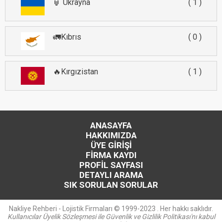
🏮 Ukrayna
1
🚛Kıbrıs
0
🔥Kırgızistan
1
ANASAYFA
HAKKIMIZDA
ÜYE GİRİŞİ
FİRMA KAYDI
PROFİL SAYFASI
DETAYLI ARAMA
SIK SORULAN SORULAR
Nakliye Rehberi - Lojistik Firmaları © 1999-2023 . Her hakkı saklıdır.
Kullanıcılar Üyelik Sözleşmesi ile Güvenlik ve Gizlilik Politikası'nı kabul