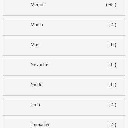
Mersin
85
Muğla
4
Muş
0
Nevşehir
0
Niğde
0
Ordu
4
Osmaniye
4