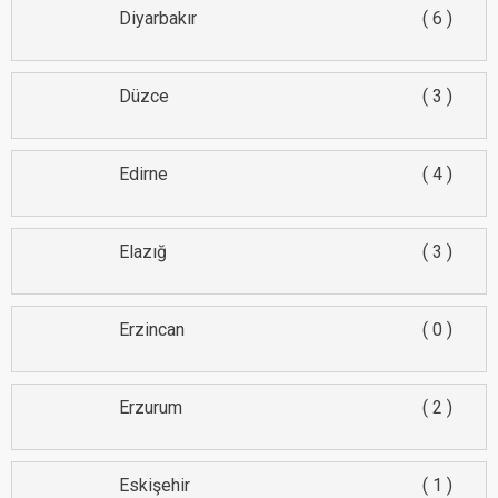
Diyarbakır
6
Düzce
3
Edirne
4
Elazığ
3
Erzincan
0
Erzurum
2
Eskişehir
1