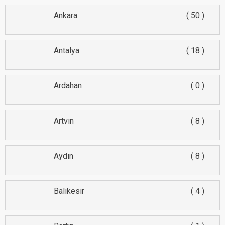
Ankara
50
Antalya
18
Ardahan
0
Artvin
8
Aydın
8
Balıkesir
4