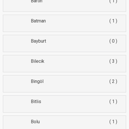
Bartın
1
Batman
1
Bayburt
0
Bilecik
3
Bingöl
2
Bitlis
1
Bolu
1