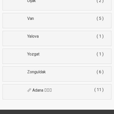
Uşak
2
Van
5
Yalova
1
Yozgat
1
Zonguldak
6
11
📏 Adana 🕵🏻‍♂️