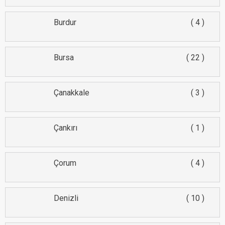
Burdur
4
Bursa
22
Çanakkale
3
Çankırı
1
Çorum
4
Denizli
10