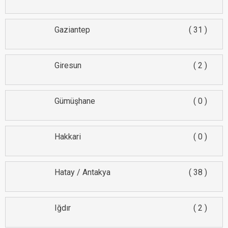
Gaziantep
31
Giresun
2
Gümüşhane
0
Hakkari
0
Hatay / Antakya
38
Iğdır
2