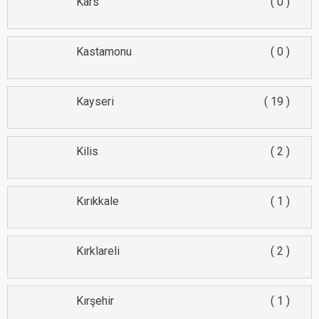
Kars
0
Kastamonu
0
Kayseri
19
Kilis
2
Kırıkkale
1
Kırklareli
2
Kırşehir
1