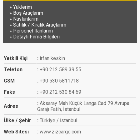
Yüklerim
Boş Araçlarım
Navlunlarım
Satılık / Kiralık Araçlarım
Personel Ilanlarım
Detaylı Firma Bilgileri
Yetkili Kişi
irfan keskin
Telefon
+90 212 589 39 55
GSM
+90 530 5811718
Faks
+90 212 530 84 69
Aksaray Mah Küçük Langa Cad 79 Avrupa
Adres
Garajı Fatih, İstanbul
Ülke / Şehir
Türkiye / İstanbul
Web Sitesi
www.zizcargo.com