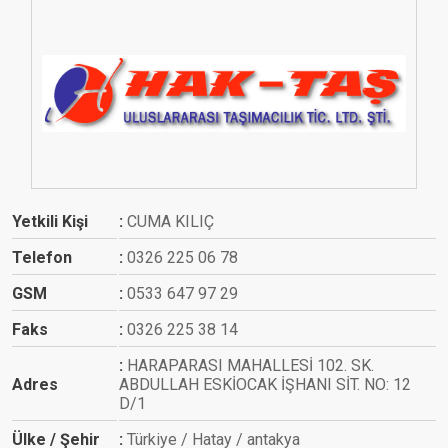
Yetkili Kişi
CUMA KILIÇ
Telefon
0326 225 06 78
GSM
0533 647 97 29
Faks
0326 225 38 14
HARAPARASI MAHALLESİ 102. SK.
Adres
ABDULLAH ESKİOCAK İŞHANI SİT. NO: 12
D/1
Ülke / Şehir
Türkiye / Hatay / antakya