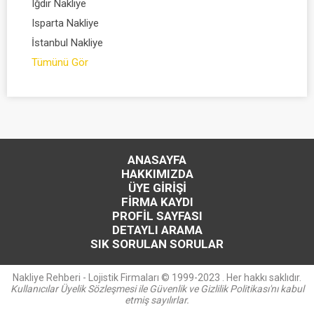
Iğdır Nakliye
Isparta Nakliye
İstanbul Nakliye
Tümünü Gör
ANASAYFA
HAKKIMIZDA
ÜYE GİRİŞİ
FİRMA KAYDI
PROFİL SAYFASI
DETAYLI ARAMA
SIK SORULAN SORULAR
Nakliye Rehberi - Lojistik Firmaları © 1999-2023 . Her hakkı saklıdır.
Kullanıcılar Üyelik Sözleşmesi ile Güvenlik ve Gizlilik Politikası'nı kabul
etmiş sayılırlar.