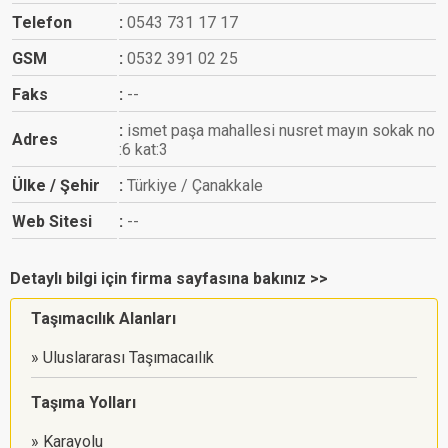
Telefon
0543 731 17 17
GSM
0532 391 02 25
Faks
--
ismet paşa mahallesi nusret mayın sokak no
Adres
:6 kat:3
Ülke / Şehir
Türkiye / Çanakkale
Web Sitesi
--
Detaylı bilgi için firma sayfasına bakınız >>
Taşımacılık Alanları
Uluslararası Taşımacaılık
Taşıma Yolları
Karayolu