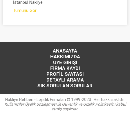
İstanbul Nakliye
Tümünü Gör
ANASAYFA
HAKKIMIZDA
ÜYE GİRİŞİ
FİRMA KAYDI
PROFİL SAYFASI
DETAYLI ARAMA
SIK SORULAN SORULAR
Nakliye Rehberi - Lojistik Firmaları © 1999-2023 . Her hakkı saklıdır.
Kullanıcılar Üyelik Sözleşmesi ile Güvenlik ve Gizlilik Politikası'nı kabul
etmiş sayılırlar.