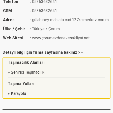
Telefon
05363632641
GSM
05363632641
Adres
gülabibey mah ata cad.127/c merkez çorum
Ülke / Şehir
Türkiye / Çorum
Web Sitesi
www.çorumevdenevenakliyat.net
Detaylı bilgi için firma sayfasına bakınız >>
Taşımacılık Alanları
Şehiriçi Taşımacılık
Taşıma Yolları
Karayolu