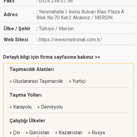
Faks
0324 238 07 56
Yenimahalle İ. İnönü Bulvarı Klas Plaza A
Adres
Blok No:70 Kat:2 Akdeniz / MERSİN
Ülke / Şehir
Türkiye / Mersin
Web Sitesi
https://www.metronak.com.tr/
Detaylı bilgi için firma sayfasına bakınız >>
Taşımacılık Alanları
Uluslararası Taşımacılık
Yurtiçi
Taşıma Yolları
Karayolu
Demiryolu
Çalıştığı Ülkeler
Çin
Gürcistan
Kazakistan
Rusya