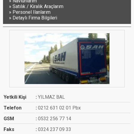
Navlunlarım
Satılık / Kiralık Araçlarım
Personel Ilanlarım
Detaylı Firma Bilgileri
Yetkili Kişi
YILMAZ BAL
Telefon
0212 631 02 01 Pbx
GSM
0532 256 77 14
Faks
0324 237 09 33