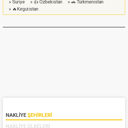
Suriye
👍 Özbekistan
🚗 Türkmenistan
🔥Kırgızistan
NAKLIYE
ŞEHIRLERI
NAKLIYE
ÜLKELERI