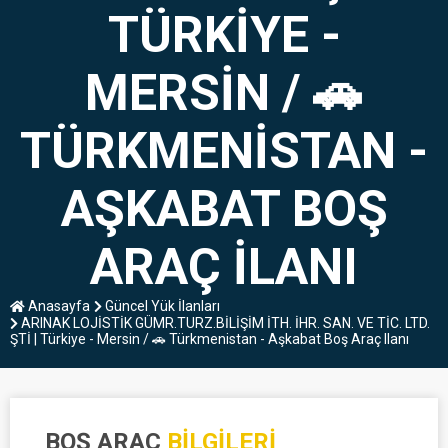
TÜRKIYE -
MERSIN / 🚗
TÜRKMENISTAN -
AŞKABAT BOŞ
ARAÇ ILANI
Anasayfa
Güncel Yük İlanları
ARINAK LOJİSTİK GÜMR.TURZ.BİLİŞİM İTH. İHR. SAN. VE TİC. LTD.
ŞTİ | Türkiye - Mersin / 🚗 Türkmenistan - Aşkabat Boş Araç Ilanı
BOŞ ARAÇ
BILGILERI