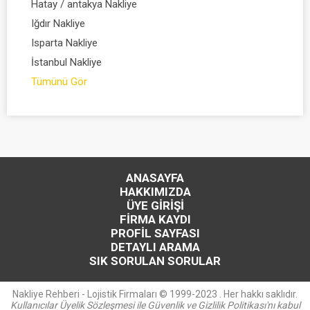
Hatay / antakya Nakliye
Iğdır Nakliye
Isparta Nakliye
İstanbul Nakliye
Tümünü Gör
ANASAYFA
HAKKIMIZDA
ÜYE GİRİŞİ
FİRMA KAYDI
PROFİL SAYFASI
DETAYLI ARAMA
SIK SORULAN SORULAR
Nakliye Rehberi - Lojistik Firmaları © 1999-2023 . Her hakkı saklıdır.
Kullanıcılar Üyelik Sözleşmesi ile Güvenlik ve Gizlilik Politikası'nı kabul