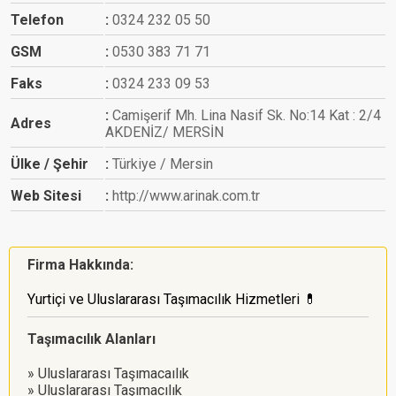
Telefon
0324 232 05 50
GSM
0530 383 71 71
Faks
0324 233 09 53
Camişerif Mh. Lina Nasif Sk. No:14 Kat : 2/4
Adres
AKDENİZ/ MERSİN
Ülke / Şehir
Türkiye / Mersin
Web Sitesi
http://www.arinak.com.tr
Firma Hakkında:
Yurtiçi ve Uluslararası Taşımacılık Hizmetleri 💊
Taşımacılık Alanları
Uluslararası Taşımacaılık
Uluslararası Taşımacılık