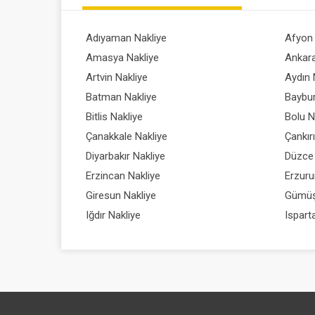
Adıyaman Nakliye
Afyon 
Amasya Nakliye
Ankara
Artvin Nakliye
Aydın 
Batman Nakliye
Baybur
Bitlis Nakliye
Bolu N
Çanakkale Nakliye
Çankır
Diyarbakır Nakliye
Düzce 
Erzincan Nakliye
Erzuru
Giresun Nakliye
Gümüş
Iğdır Nakliye
Ispart