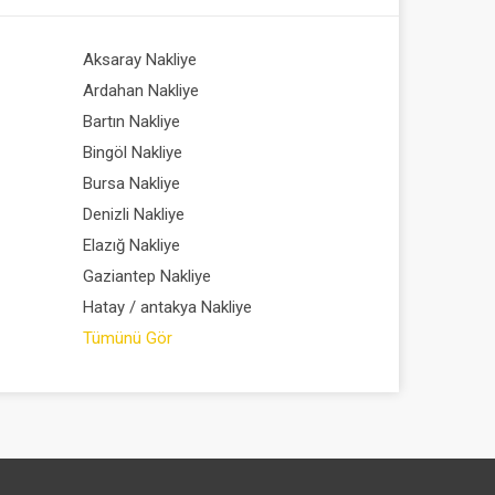
Aksaray Nakliye
Afganis
Ardahan Nakliye
Arjantin
Bartın Nakliye
Bahreyn
Bingöl Nakliye
Belçika 
Bursa Nakliye
Bosna-H
Denizli Nakliye
Butan N
Elazığ Nakliye
Cibuti N
Gaziantep Nakliye
Ekvador
Hatay / antakya Nakliye
Eritre N
Tümünü Gör
Etiyopy