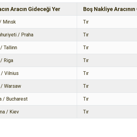
acın Aracın Gideceği Yer
Boş Nakliye Aracının 
 / Minsk
Tır
uriyeti / Praha
Tır
/ Tallinn
Tır
/ Riga
Tır
 / Vilnius
Tır
 / Warsaw
Tır
 / Bucharest
Tır
na / Kiev
Tır