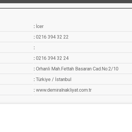
İcer
0216 394 32 22
0216 394 32 24
Orhanli Mah.Fettah Basaran Cad.No:2/10
Türkiye / İstanbul
www.demiralnakliyat.com.tr