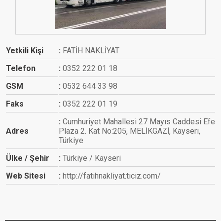
Yetkili Kişi
FATİH NAKLİYAT
Telefon
0352 222 01 18
GSM
0532 644 33 98
Faks
0352 222 01 19
Cumhuriyet Mahallesi 27 Mayıs Caddesi Efe
Adres
Plaza 2. Kat No:205, MELİKGAZİ, Kayseri,
Türkiye
Ülke / Şehir
Türkiye / Kayseri
Web Sitesi
http://fatihnakliyat.ticiz.com/