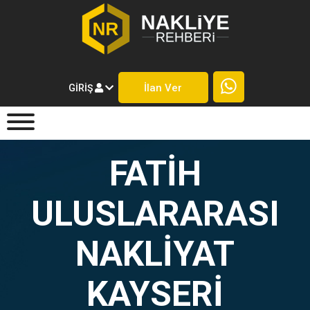
İlan Ver
GIRIŞ
FATIH
ULUSLARARASI
NAKLIYAT
KAYSERI