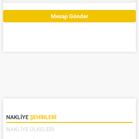
Mesajı Gönder
NAKLIYE
ŞEHIRLERI
NAKLIYE
ÜLKELERI