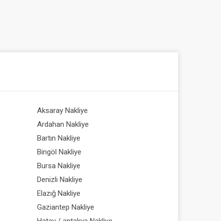
Aksaray Nakliye
Afganis
Ardahan Nakliye
Arjantin
Bartın Nakliye
Bahreyn
Bingöl Nakliye
Belçika 
Bursa Nakliye
Bosna-H
Denizli Nakliye
Butan N
Elazığ Nakliye
Cibuti N
Gaziantep Nakliye
Ekvador