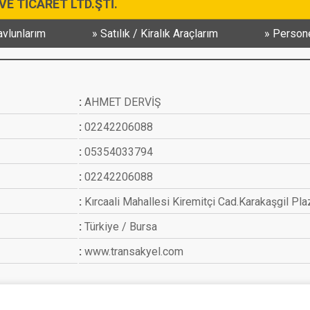
E TİCARET LTD.ŞTİ.
vlunlarım
Satılık / Kiralık Araçlarım
Persone
AHMET DERVİŞ
02242206088
05354033794
02242206088
Kırcaali Mahallesi Kiremitçi Cad.Karakaşgil Pla
Türkiye / Bursa
www.transakyel.com