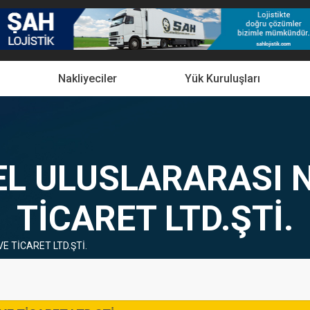
Nakliyeciler
Yük Kuruluşları
L ULUSLARARASI N
TİCARET LTD.ŞTİ.
 TİCARET LTD.ŞTİ.