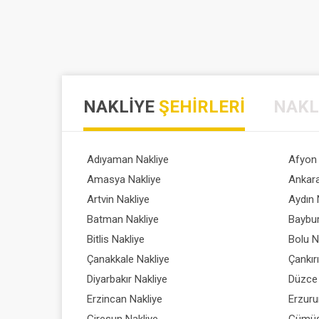
NAKLIYE
ŞEHIRLERI
NAKL
Adıyaman Nakliye
Afyon 
Amasya Nakliye
Ankara
Artvin Nakliye
Aydın 
Batman Nakliye
Baybur
Bitlis Nakliye
Bolu N
Çanakkale Nakliye
Çankır
Diyarbakır Nakliye
Düzce 
Erzincan Nakliye
Erzuru