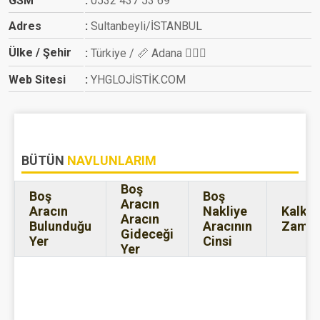
GSM
0532 437 53 69
Adres
Sultanbeyli/İSTANBUL
Ülke / Şehir
Türkiye / 📏 Adana 🕵🏻‍♂️
Web Sitesi
YHGLOJİSTİK.COM
BÜTÜN
NAVLUNLARIM
Boş
Boş
Boş
Aracın
Aracın
Nakliye
Kalkış
Aracın
Bulunduğu
Aracının
Zaman
Gideceği
Yer
Cinsi
Yer