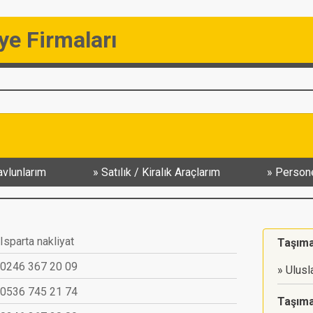
ye Firmaları
vlunlarım
Satılık / Kiralık Araçlarım
Persone
Isparta nakliyat
Taşımac
0246 367 20 09
Ulusl
0536 745 21 74
Taşıma