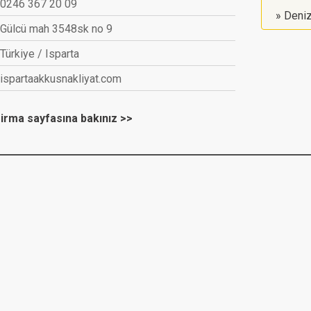
0246 367 20 09
Deniz
Gülcü mah 3548sk no 9
Türkiye / Isparta
ispartaakkusnakliyat.com
n firma sayfasına bakınız >>