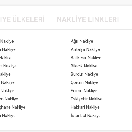
IYE
ÜLKELERI
NAKLIYE
LINKLERI
Nakliye
Ağrı Nakliye
 Nakliye
Antalya Nakliye
Nakliye
Balıkesir Nakliye
t Nakliye
Bilecik Nakliye
akliye
Burdur Nakliye
ı Nakliye
Çorum Nakliye
Nakliye
Edirne Nakliye
m Nakliye
Eskişehir Nakliye
hane Nakliye
Hakkari Nakliye
a Nakliye
İstanbul Nakliye