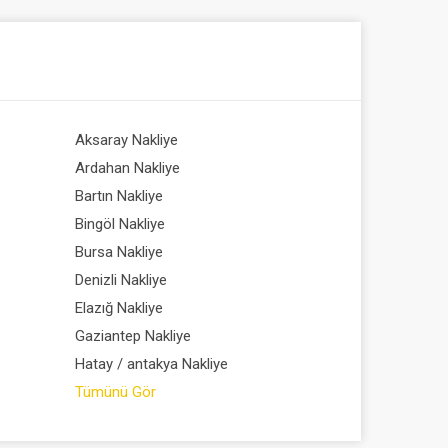
Aksaray Nakliye
Afganis
Ardahan Nakliye
Arjantin
Bartın Nakliye
Bahreyn
Bingöl Nakliye
Belçika 
Bursa Nakliye
Bosna-H
Denizli Nakliye
Butan N
Elazığ Nakliye
Cibuti N
Gaziantep Nakliye
Ekvador
Hatay / antakya Nakliye
Eritre N
Tümünü Gör
Etiyopy