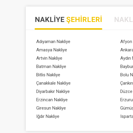
NAKLIYE
ŞEHIRLERI
NAKL
Adıyaman Nakliye
Afyon 
Amasya Nakliye
Ankara
Artvin Nakliye
Aydın 
Batman Nakliye
Baybur
Bitlis Nakliye
Bolu N
Çanakkale Nakliye
Çankır
Diyarbakır Nakliye
Düzce 
Erzincan Nakliye
Erzuru
Giresun Nakliye
Gümüş
Iğdır Nakliye
Ispart