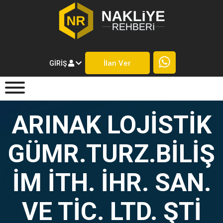
İlan Ver
GIRIŞ
ARINAK LOJİSTİK
GÜMR.TURZ.BİLİŞ
İM İTH. İHR. SAN.
VE TİC. LTD. ŞTİ