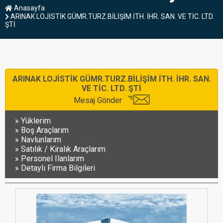
Anasayfa
ARINAK LOJİSTİK GÜMR.TURZ.BİLİŞİM İTH. İHR. SAN. VE TİC. LTD.
ŞTİ
ARINAK LOJİSTİK GÜMR.TURZ.BİLİŞİM İTH. İHR. SAN.
VE TİC. LTD. ŞTİ
Mesaj Gönder
Yüklerim
Boş Araçlarım
Navlunlarım
Satılık / Kiralık Araçlarım
Personel Ilanlarım
Detaylı Firma Bilgileri